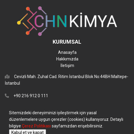
KURUMSAL
Anasayfa
Hakkımızda
İletişim
Cevizli Mah. Zuhal Cad. Ritim İstanbul Blok No:44BH Maltepe-
İstanbul
+90 216 912 0 111
info@chnkimya.com
Sitemizdeki deneyiminizi iyileştirmek için yasal
düzenlemelere uygun çerezler (cookies) kullanıyoruz. Detaylı
bilgiye
Çerez Politikası
sayfamızdan erişebilirsiniz.
CHN Kimya Copyright 2023
Kabul et ve kapat