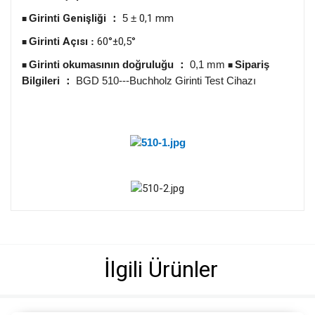
Girinti
Genişliği
5
±
0,1 mm
：
■
Girinti
Açısı
60°±0,5°
:
■
Girinti okumasının doğruluğu
0,1 mm
Sipariş
：
■
■
Bilgileri
BGD 510---Buchholz Girinti Test Cihazı
：
İlgili Ürünler