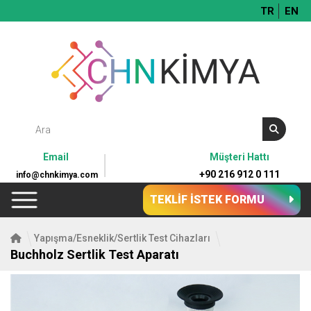
TR
EN
Email
Müşteri Hattı
+90 216 912 0 111
info@chnkimya.com
TEKLİF İSTEK FORMU
Yapışma/Esneklik/Sertlik Test Cihazları
Buchholz Sertlik Test Aparatı