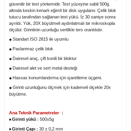
güvenilir bir test yöntemidir. Test yüzeyine sabit 500g
altında keskin kenarlı eğimli bir disk uygulanır. Çelik blok
tutucu tarafından sağlanan test yükü. İz 30 saniye sonra
ayrıldı. Yük, 20X büyütmeli aydınlatmalı bir mikroskopla
ölçülür. Girintinin uzunluğu sertlikle ters orantılıdır.
Standart ISO 2815 ile uyumlu
◆
Paslanmaz çelik blok
◆
Dairesel araç, çift konili bir bloktur
◆
Dairesel alet ve sert metal desteği
◆
Hassas konumlandırma için işaretleme üçgeni.
◆
Girinti uzunluğunu ölçmek için kademeli ölçekle 20x
◆
büyütme.
Ana Teknik Parametreler
：
Girinti yükü
500±5g
:
■
Girinti
Çapı
30
±
0,2 mm
:
■