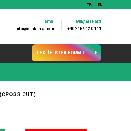
TR
EN
Email
Müşteri Hattı
info@chnkimya.com
+90 216 912 0 111
TEKLİF İSTEK FORMU
I(CROSS CUT)