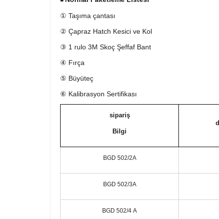
■
① Taşıma çantası
② Çapraz Hatch Kesici ve Kol
③ 1 rulo 3M Skoç Şeffaf Bant
④ Fırça
⑤ Büyüteç
⑥ Kalibrasyon Sertifikası
sipariş
d
Bilgi
BGD 502/2A
BGD 502/3A
BGD 502/4
A