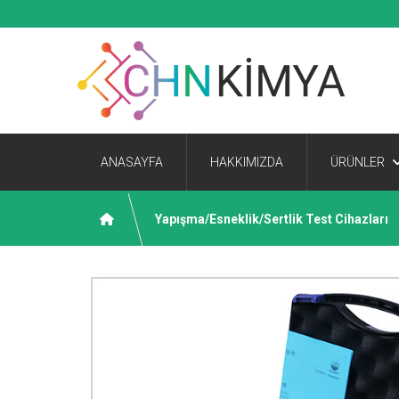
ANASAYFA
HAKKIMIZDA
ÜRÜNLER
Yapışma/Esneklik/Sertlik Test Cihazları