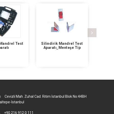
k Mandrel Test
T Bükme Test Aparatı
_Menteşe Tip
Cevizli Mah. Zuhal Cad. Ritim İstanbul Blok No:44BH
altepe-İstanbul
+90 216 912 0 111