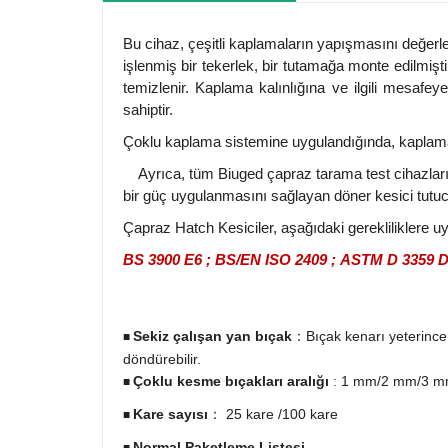
Bu cihaz, çeşitli kaplamaların yapışmasını değerl
işlenmiş bir tekerlek, bir tutamağa monte edilmiştir
temizlenir. Kaplama kalınlığına ve ilgili mesafey
sahiptir.
Çoklu kaplama sistemine uygulandığında, kaplamanın
Ayrıca, tüm Biuged çapraz tarama test cihazları
bir güç uygulanmasını sağlayan döner kesici tutuc
Çapraz Hatch Kesiciler, aşağıdaki gerekliliklere u
BS 3900 E6 ;
BS/EN ISO 2409
;
ASTM D 3359 D
Sekiz çalışan yan bıçak
：Bıçak kenarı yeterince 
■
döndürebilir.
Çoklu kesme bıçakları aralığı
: 1 mm/2 mm/3 
■
Kare sayısı
： 25 kare /100 kare
■
Normal Paketleme Listesi