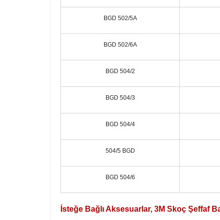
BGD 502/5A
BGD 502/6A
BGD 504/2
BGD 504/3
BGD 504/4
504/5 BGD
BGD 504/6
İsteğe Bağlı Aksesuarlar, 3M Skoç Şeffaf B