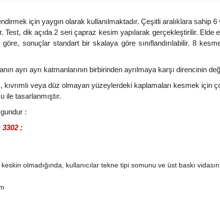
endirmek için yaygın olarak kullanılmaktadır. Çeşitli aralıklara sahi
. Test, dik açıda 2 seri çapraz kesim yapılarak gerçekleştirilir. Elde 
e göre, sonuçlar standart bir skalaya göre sınıflandırılabilir. 8 ke
 ayrı ayrı katmanlarının birbirinden ayrılmaya karşı direncinin değer
, kıvrımlı veya düz olmayan yüzeylerdeki kaplamaları kesmek için ço
u ile tasarlanmıştır.
ygundur :
 3302
;
keskin olmadığında, kullanıcılar tekne tipi somunu ve üst baskı vidasını
mm