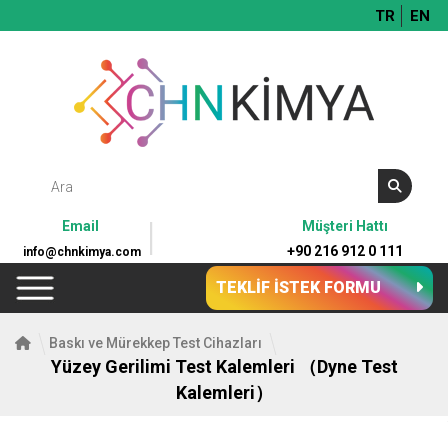
TR
EN
Email
Müşteri Hattı
+90 216 912 0 111
info@chnkimya.com
TEKLİF İSTEK FORMU
Baskı ve Mürekkep Test Cihazları
Yüzey Gerilimi Test Kalemleri （Dyne Test
Kalemleri）