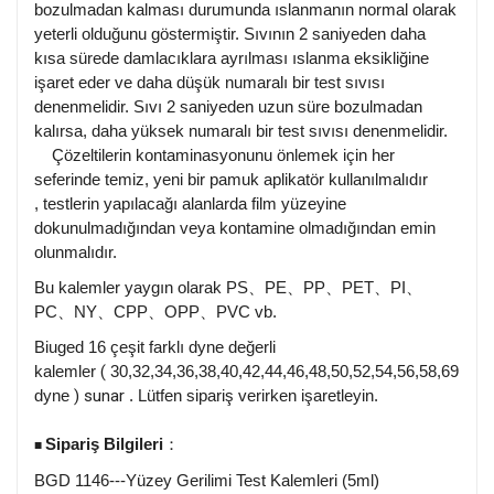
bozulmadan kalması durumunda ıslanmanın normal olarak
yeterli olduğunu göstermiştir. Sıvının 2 saniyeden daha
kısa sürede damlacıklara ayrılması ıslanma eksikliğine
işaret eder ve daha düşük numaralı bir test sıvısı
denenmelidir. Sıvı 2 saniyeden uzun süre bozulmadan
kalırsa, daha yüksek numaralı bir test sıvısı denenmelidir.
Çözeltilerin kontaminasyonunu önlemek için her
seferinde temiz, yeni bir pamuk aplikatör kullanılmalıdır
, testlerin yapılacağı alanlarda film yüzeyine
dokunulmadığından veya kontamine olmadığından emin
olunmalıdır.
Bu kalemler yaygın olarak PS
、
PE
、
PP
、
PET
、
PI
、
PC
、
NY
、
CPP
、
OPP
、
PVC vb.
Biuged 16 çeşit farklı dyne değerli
kalemler
(
30,32,34,36,38,40,42,44,46,48,50,52,54,56,58,69
dyne
) sunar
. Lütfen sipariş verirken işaretleyin.
Sipariş Bilgileri
：
■
BGD 1146---Yüzey Gerilimi Test Kalemleri (5ml)