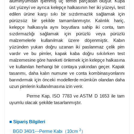
alüminyumdan işlenmiş üç temel parçadan oluşur. Kupa
üst yüzeyi ve ayrıca kelepçe halkasının her iki yüzeyi, test
edilen ürüne karşı sıkı bir sızdırmazlık sağlamak için
pürüzsüz bir şekilde tamamlanmıştır. Kalınlık hariç,
kelepçe halkasıyla aynı boyutlara sahip iki conta, tam
sızdırmazlığı sağlamak için pürüzlü veya pürüzlü
malzemelerle kullanılmak üzere döşenmiştir. Kabın
yüzünden yukarı doğru uzanan iki paslanmaz çelik pim
vardır ve bu pimler, kapak kaba doğru sıkılırken test
malzemesine göre hareketi önlemek için kelepçe halkasına
ve kullanılan herhangi bir contaya yakından geçer. Kapak
tasarımı, daha kalın numune ve conta kombinasyonlarını
barındırmak için önceki modellerde mümkün olandan daha
uzun pimlerin kullanılmasına izin verir.
Perme Kap, ISO 7783 ve ASTM D 1653 ile tam
uyumlu olacak şekilde tasarlanmıştır.
■
Sipariş Bilgileri
2
BGD 340/1---Perme Kabı（10cm
）