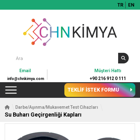
TR
EN
Email
Müşteri Hattı
+90 216 912 0 111
info@chnkimya.com
TEKLİF İSTEK FORMU
Darbe/Aşınma/Mukavemet Test Cihazları
Su Buharı Geçirgenliği Kapları