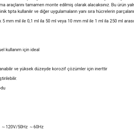
ğıtma araçlarını tamamen monte edilmiş olarak alacaksınız. Bu ürün yaln
linik tıpta kullanılır ve diğer uygulamaların yanı sıra hücrelerin parçala
k 5 mm mil ile 0,1 ml ila 50 ml veya 10 mm mil ile 1 ml ila 250 ml arasınd
l kullanım için ideal
abilir ve yüksek düzeyde korozif çözümler için inerttir
rilebilir.
odu
V
120V/50Hz
60Hz
～
～