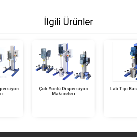
İlgili Ürünler
ispersiyon
Lab Tipi Basketmil Eko
Lab Ti
eleri