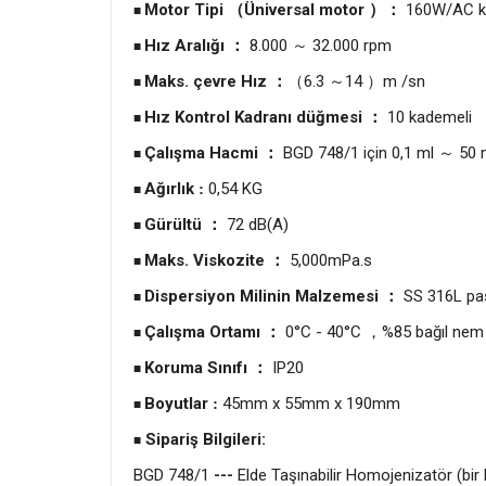
Motor Tipi
Üniversal motor
160W/AC ka
（
）：
■
Hız Aralığı
8.000
32.000 rpm
：
～
■
Maks.
çevre
Hız
6.3
14
m /sn
：
（
～
）
■
Hız Kontrol Kadranı düğmesi
10 kademeli
：
■
Çalışma Hacmi
BGD 748/1 için 0,1 ml
50 
：
～
■
Ağırlık
0,54 KG
:
■
Gürültü
72 dB(A)
：
■
Maks.
Viskozite
5,000mPa.s
：
■
Dispersiyon Milinin Malzemesi
SS 316L pa
：
■
Çalışma Ortamı
0°C - 40°C
%85 bağıl ne
：
，
■
Koruma Sınıfı
IP20
：
■
Boyutlar
45mm x 55mm x 190mm
:
■
Sipariş Bilgileri:
■
BGD 748/1
---
Elde Taşınabilir Homojenizatör (bir