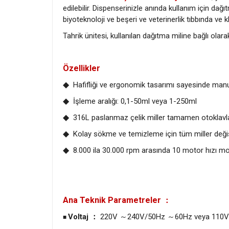
edilebilir. Dispenserinizle anında kullanım için da
biyoteknoloji ve beşeri ve veterinerlik tıbbında ve k
Tahrik ünitesi, kullanılan dağıtma miline bağlı olara
Özellikler
◆
Hafifliği ve ergonomik tasarımı sayesinde manue
◆
İşleme aralığı: 0,1-50ml veya 1-250ml
◆
316L paslanmaz çelik miller tamamen otoklavlan
◆
Kolay sökme ve temizleme için tüm miller değişti
◆
8.000 ila 30.000 rpm arasında 10 motor hızı m
Ana Teknik Parametreler
：
Voltaj
220V
240V/50Hz
60Hz veya 110
：
～
～
■