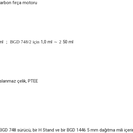
rbon fırça motoru
ml
1,0 ml
50 ml
； BGD 748/2 için
～
2
slanmaz çelik, PTEE
m
 BGD 748 sürücü, bir H Stand ve bir BGD 1446 5 mm dağıtma mili içeri