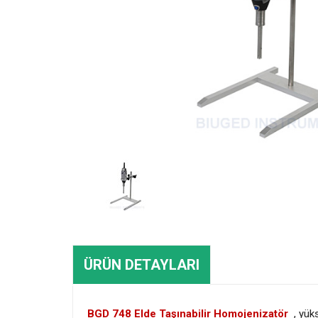
ÜRÜN DETAYLARI
BGD 748 Elde Taşınabilir Homojenizatör
, yüks