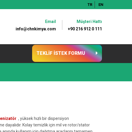
TR
EN
Email
Müşteri Hattı
info@chnkimya.com
+90 216 912 0 111
TEKLİF İSTEK FORMU
jenizatör
, yüksek hızlı bir dispersiyon
ne dayalıdır. Kolay temizlik için mil ve rotor/stator
le anında kullanım için dağıtma araçlarını tamamen