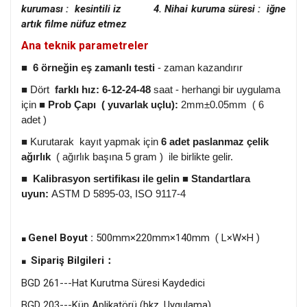
kuruması
:
kesintili iz
4. Nihai kuruma süresi
:
iğne
artık filme nüfuz etmez
Ana teknik parametreler
■
6 örneğin eş zamanlı testi
- zaman kazandırır
■ Dört
farklı hız:
6-12-24-48
saat - herhangi bir uygulama
için ■
Prob Çapı
(
yuvarlak uçlu):
2mm±0.05mm ( 6
adet )
■ Kurutarak
kayıt yapmak için
6 adet paslanmaz çelik
ağırlık
( ağırlık başına 5 gram ) ile birlikte gelir.
■
Kalibrasyon sertifikası ile gelin
■
Standartlara
uyun:
ASTM D 5895-03, ISO 9117-4
Genel Boyut
:
500mm×220mm×140mm ( L×W×H )
■
Sipariş Bilgileri：
■
BGD 261---Hat Kurutma Süresi Kaydedici
BGD 203---Küp Aplikatörü (bkz. Uygulama)