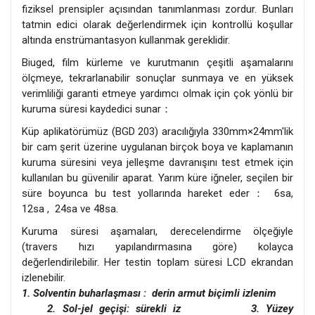
fiziksel prensipler açısından tanımlanması zordur. Bunları
tatmin edici olarak değerlendirmek için kontrollü koşullar
altında enstrümantasyon kullanmak gereklidir.
Biuged, film kürleme ve kurutmanın çeşitli aşamalarını
ölçmeye, tekrarlanabilir sonuçlar sunmaya ve en yüksek
verimliliği garanti etmeye yardımcı olmak için çok yönlü bir
kuruma süresi kaydedici sunar：
Küp aplikatörümüz (BGD 203) aracılığıyla 330mm×24mm'lik
bir cam şerit üzerine uygulanan birçok boya ve kaplamanın
kuruma süresini veya jelleşme davranışını test etmek için
kullanılan bu güvenilir aparat. Yarım küre iğneler, seçilen bir
süre boyunca bu test yollarında hareket eder： 6sa,
12sa , 24sa ve 48sa.
Kuruma süresi aşamaları, derecelendirme ölçeğiyle
(travers hızı yapılandırmasına göre) kolayca
değerlendirilebilir. Her testin toplam süresi LCD ekrandan
izlenebilir.
1. Solventin buharlaşması
:
derin armut biçimli izlenim
2. Sol-jel geçişi: sürekli iz
3. Yüzey