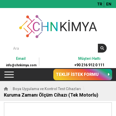
TR
EN
Email
Müşteri Hattı
+90 216 912 0 111
info@chnkimya.com
TEKLİF İSTEK FORMU
Boya Uygulama ve Kontrol Test Cihazları
Kuruma Zamanı Ölçüm Cihazı (Tek Motorlu)